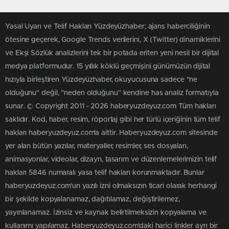
Yasal Uyarı ve Telif Hakları Yüzdeyüzhaber; ajans haberciliğinin
ötesine geçerek, Google Trends verilerini, X (Twitter) dinamiklerini
ve Ekşi Sözlük analizlerini tek bir potada eriten yeni nesil bir dijital
medya platformudur. 15 yıllık köklü geçmişini günümüzün dijital
hızıyla birleştiren Yüzdeyüzhaber, okuyucusuna sadece "ne
olduğunu" değil, "neden olduğunu" kendine has analiz formatıyla
sunar. © Copyright 2011 - 2026 haberyuzdeyuz.com Tüm hakları
saklıdır. Kod, haber, resim, röportaj gibi her türlü içeriğinin tüm telif
hakları haberyuzdeyuz.com'a aittir. Haberyuzdeyuz.com sitesinde
yer alan bütün yazılar, materyaller, resimler, ses dosyaları,
animasyonlar, videolar, dizayn, tasarım ve düzenlemelerimizin telif
hakları 5846 numaralı yasa telif hakları korunmaktadır. Bunlar
haberyuzdeyuz.com'un yazılı izni olmaksızın ticari olarak herhangi
bir şekilde kopyalanamaz, dağıtılamaz, değiştirilemez,
yayınlanamaz. İzinsiz ve kaynak belirtilmeksizin kopyalama ve
kullanımı yapılamaz. Haberyuzdeyuz.com'daki harici linkler ayrı bir