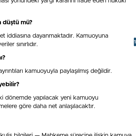
ması yönündeki yargı kararını ifade eden hukuki
n düştü mü?
ket iddiasına dayanmaktadır. Kamuoyuna
ler sınırlıdır.
ı?
yrıntıları kamuoyuyla paylaşılmış değildir.
yebilir?
eki dönemde yapılacak yeni kamuoyu
şmelere göre daha net anlaşılacaktır.
kulis bilgileri — Mahkeme sürecine ilişkin kamuya