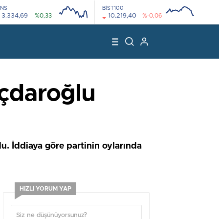
NS
BİST100
3.334,69
%0,33
10.219,40
%-0,06
08:00
12:00
08:00
12:00
ıçdaroğlu
u. İddiaya göre partinin oylarında
HIZLI YORUM YAP