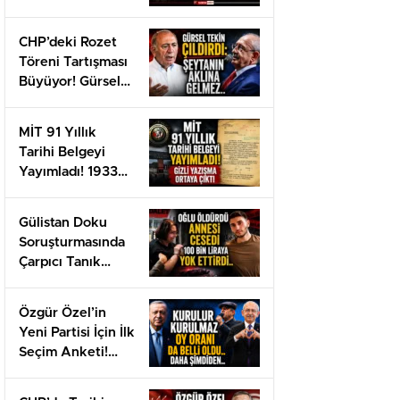
Karapınar Kimdir?
CHP’deki Rozet
Töreni Tartışması
Büyüyor! Gürsel
Tekin Suç
Duyurusunu
MİT 91 Yıllık
Açıkladı
Tarihi Belgeyi
Yayımladı! 1933
Tarihli Gizli Belge
Gün Yüzüne Çıktı
Gülistan Doku
Soruşturmasında
Çarpıcı Tanık
Beyanı!
Özgür Özel’in
Yeni Partisi İçin İlk
Seçim Anketi!
CHP Çöktü!