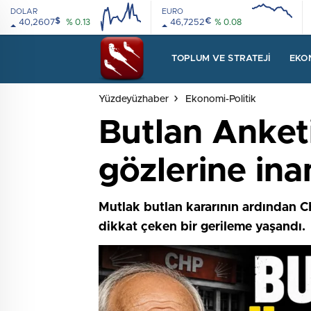
DOLAR
EURO
$
€
40,2607
% 0.13
46,7252
% 0.08
08:00
12:00
08:00
12:00
TOPLUM VE STRATEJI
EKO
Yüzdeyüzhaber
Ekonomi-Politik
Butlan Anket
gözlerine in
Mutlak butlan kararının ardından CH
dikkat çeken bir gerileme yaşandı.