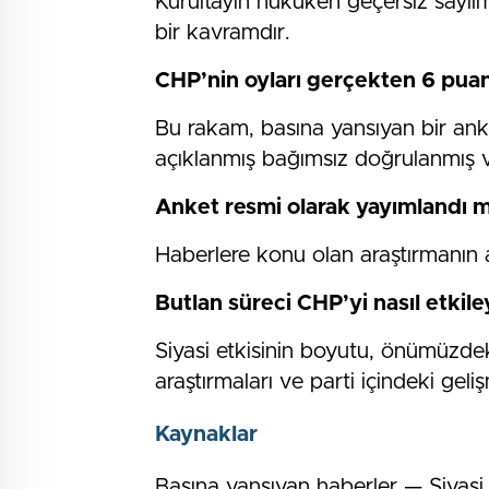
Kurultayın hukuken geçersiz sayıl
bir kavramdır.
CHP’nin oyları gerçekten 6 pua
Bu rakam, basına yansıyan bir an
açıklanmış bağımsız doğrulanmış veri
Anket resmi olarak yayımlandı m
Haberlere konu olan araştırmanın a
Butlan süreci CHP’yi nasıl etkile
Siyasi etkisinin boyutu, önümüzd
araştırmaları ve parti içindeki geli
Kaynaklar
Basına yansıyan haberler — Siyasi 