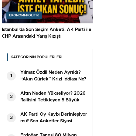
EKONOMI-POLITIK
İstanbul’da Son Seçim Anketi! AK Parti ile
CHP Arasındaki Yarış Kızıştı
KATEGORİNİN POPÜLERLERİ
Yılmaz Özdil Neden Ayrıldı?
1
“Akın Gürlek” Krizi İddiası Ne?
Altın Neden Yükseliyor? 2026
2
Rallisini Tetikleyen 5 Büyük
Sebep
AK Parti Oy Kaybı Derinleşiyor
3
mu? Son Anketler Siyasi
Dengeleri Değiştirdi
Erdoğan Tanesi 80 Milyon