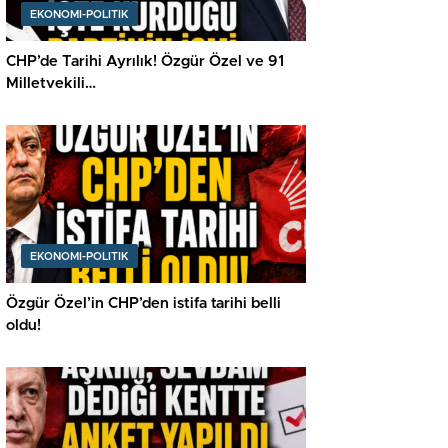
EKONOMI-POLITIK
CHP’de Tarihi Ayrılık! Özgür Özel ve 91
Milletvekili…
EKONOMI-POLITIK
Özgür Özel’in CHP’den istifa tarihi belli
oldu!