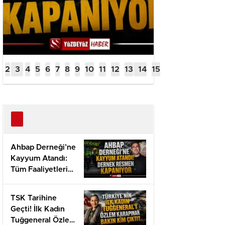
Ahbap Derneği’ne
Kayyum Atandı:
Tüm Faaliyetleri
Durduruldu ve
Fesih Davası
TSK Tarihine
Açıldı
Geçti! İlk Kadın
Tuğgeneral Özlem