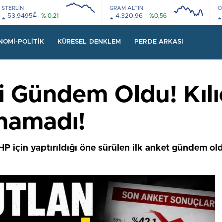
STERLİN
GRAM ALTIN
O
£
53,9495
% 0.21
4.320,96
%0,56
08:00
12:00
08:00
12:00
NOMI-POLITIK
KÜRESEL DENKLEM
PERDE ARKASI
i Gündem Oldu! Kıl
anamadı!
P için yaptırıldığı öne sürülen ilk anket gündem old