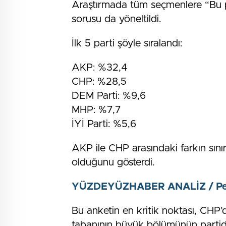
Araştırmada tüm seçmenlere “Bu pa
sorusu da yöneltildi.
İlk 5 parti şöyle sıralandı:
AKP: %32,4
CHP: %28,5
DEM Parti: %9,6
MHP: %7,7
İYİ Parti: %5,6
AKP ile CHP arasındaki farkın sınır
olduğunu gösterdi.
YÜZDEYÜZHABER ANALİZ / Per
Bu anketin en kritik noktası, CHP
tabanının büyük bölümünün partid