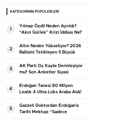
KATEGORİNİN POPÜLERLERİ
Yılmaz Özdil Neden Ayrıldı?
1
“Akın Gürlek” Krizi İddiası Ne?
Altın Neden Yükseliyor? 2026
2
Rallisini Tetikleyen 5 Büyük
Sebep
AK Parti Oy Kaybı Derinleşiyor
3
mu? Son Anketler Siyasi
Dengeleri Değiştirdi
Erdoğan Tanesi 80 Milyon
4
Liralık 4 Ultra Lüks Araba Aldı!
Gazzeli Doktordan Erdoğan’a
5
Tarihi Mektup: “Sadece
İzlediniz, Kandırıldık!”