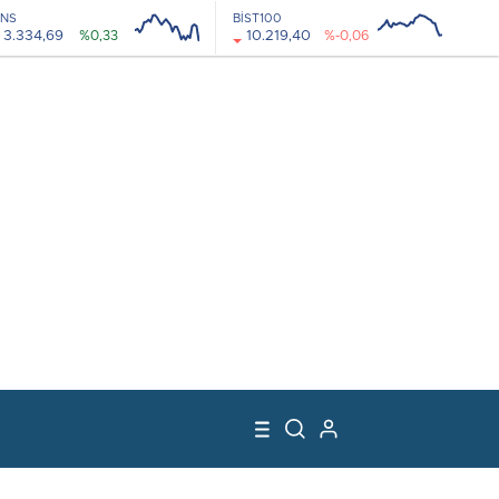
NS
BİST100
3.334,69
%0,33
10.219,40
%-0,06
08:00
12:00
08:00
12:00