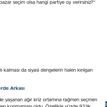
zar seçim olsa hangi partiye oy verirsiniz?”
lı kalması da siyasi dengelerin halen kırılgan
de Arkası
’de yaşanan ağır kriz ortamına rağmen seçmen
en kopmaması oldu. Özellikle yüzde 92’lik