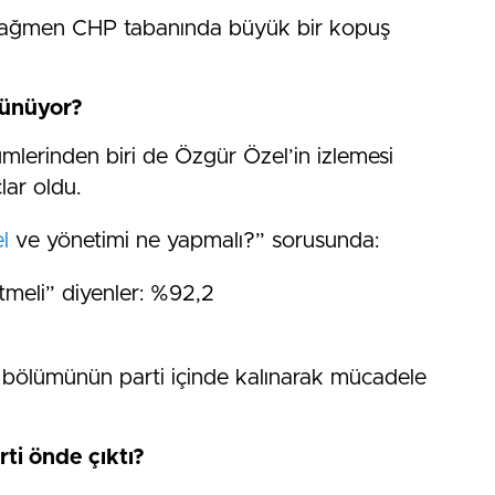
a rağmen CHP tabanında büyük bir kopuş
şünüyor?
mlerinden biri de Özgür Özel’in izlemesi
lar oldu.
l
ve yönetimi ne yapmalı?” sorusunda:
meli” diyenler: %92,2
bölümünün parti içinde kalınarak mücadele
ti önde çıktı?