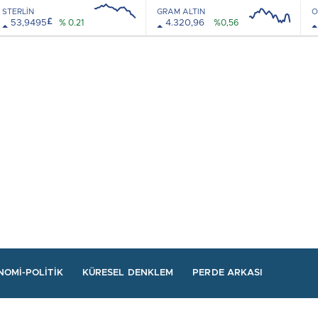
STERLİN
GRAM ALTIN
O
£
53,9495
% 0.21
4.320,96
%0,56
08:00
12:00
08:00
12:00
NOMI-POLITIK
KÜRESEL DENKLEM
PERDE ARKASI