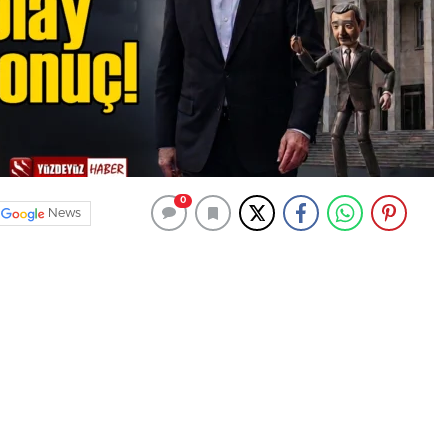
0
News