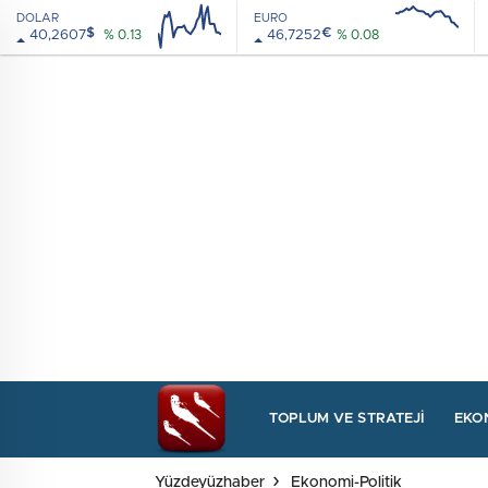
DOLAR
EURO
$
€
40,2607
% 0.13
46,7252
% 0.08
08:00
12:00
08:00
12:00
TOPLUM VE STRATEJI
EKO
Yüzdeyüzhaber
Ekonomi-Politik