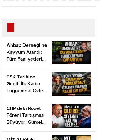
Ahbap Derneği’ne
Kayyum Atandı:
Tüm Faaliyetleri
Durduruldu ve
Fesih Davası
TSK Tarihine
Açıldı
Geçti! İlk Kadın
Tuğgeneral Özlem
Karapınar Kimdir?
CHP’deki Rozet
Töreni Tartışması
Büyüyor! Gürsel
Tekin Suç
Duyurusunu