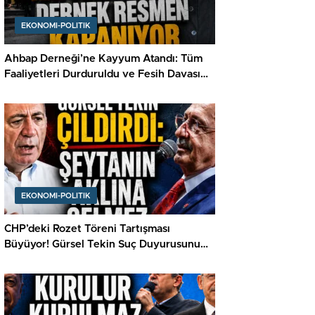
EKONOMI-POLITIK
Ahbap Derneği’ne Kayyum Atandı: Tüm
Faaliyetleri Durduruldu ve Fesih Davası
Açıldı
EKONOMI-POLITIK
CHP’deki Rozet Töreni Tartışması
Büyüyor! Gürsel Tekin Suç Duyurusunu
Açıkladı