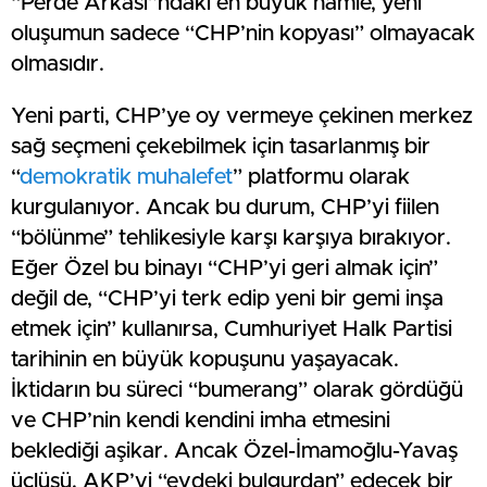
“Perde Arkası”ndaki en büyük hamle, yeni
oluşumun sadece “CHP’nin kopyası” olmayacak
olmasıdır.
Yeni parti, CHP’ye oy vermeye çekinen merkez
sağ seçmeni çekebilmek için tasarlanmış bir
“
demokratik muhalefet
” platformu olarak
kurgulanıyor. Ancak bu durum, CHP’yi fiilen
“bölünme” tehlikesiyle karşı karşıya bırakıyor.
Eğer Özel bu binayı “CHP’yi geri almak için”
değil de, “CHP’yi terk edip yeni bir gemi inşa
etmek için” kullanırsa, Cumhuriyet Halk Partisi
tarihinin en büyük kopuşunu yaşayacak.
İktidarın bu süreci “bumerang” olarak gördüğü
ve CHP’nin kendi kendini imha etmesini
beklediği aşikar. Ancak Özel-İmamoğlu-Yavaş
üçlüsü, AKP’yi “evdeki bulgurdan” edecek bir