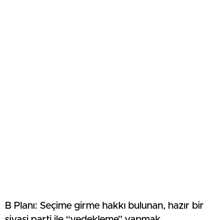
B Planı: Seçime girme hakkı bulunan, hazır bir
siyasi parti ile “yedekleme” yapmak.