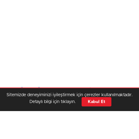
✔️ 👉 YÜZDEYÜZHABER’i Google’da favori kaynağınız
Sitemizde deneyiminizi iyileştirmek için çerezler kullanılmaktadır.
olarak ekleyin.
TIKLAMANIZ
yeterli!
Detaylı bilgi için tıklayın.
Kabul Et
Veri politikasındaki amaçlarla sınırlı ve mevzuata uygun şekilde çerez
konumlandırmaktayız. Detaylar için
veri politikamızı
inceleyebilirsiniz.
AK Parti
kulislerinde son günlerde dikkat çeken
bir tartışma yaşanıyor. Eski AK Parti milletvekili
Şamil Tayyar ile eski MKYK üyesi Mücahit