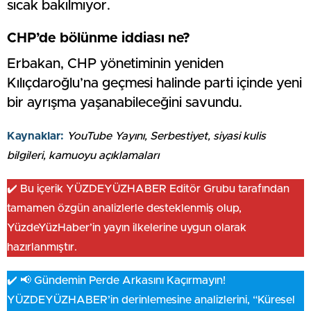
sıcak bakılmıyor.
CHP’de bölünme iddiası ne?
Erbakan, CHP yönetiminin yeniden
Kılıçdaroğlu’na geçmesi halinde parti içinde yeni
bir ayrışma yaşanabileceğini savundu.
Kaynaklar:
YouTube Yayını, Serbestiyet, siyasi kulis
bilgileri, kamuoyu açıklamaları
✔️ Bu içerik YÜZDEYÜZHABER Editör Grubu tarafından
tamamen özgün analizlerle desteklenmiş olup,
YüzdeYüzHaber’in yayın ilkelerine uygun olarak
hazırlanmıştır.
✔️ 📢 Gündemin Perde Arkasını Kaçırmayın!
YÜZDEYÜZHABER’in derinlemesine analizlerini, “Küresel