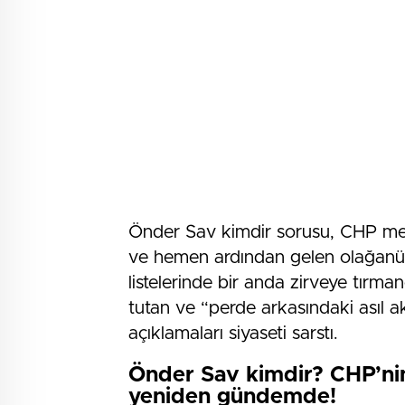
Önder Sav kimdir sorusu, CHP mec
ve hemen ardından gelen olağanüst
listelerinde bir anda zirveye tırman
tutan ve “perde arkasındaki asıl akı
açıklamaları siyaseti sarstı.
Önder Sav kimdir? CHP’nin
yeniden gündemde!