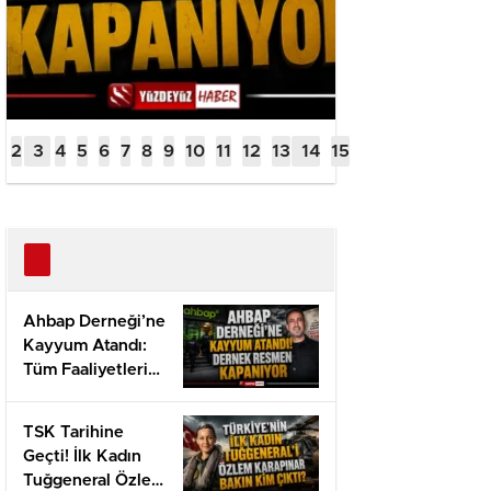
Ahbap Derneği’ne
Kayyum Atandı:
Tüm Faaliyetleri
Durduruldu ve
Fesih Davası
TSK Tarihine
Açıldı
Geçti! İlk Kadın
Tuğgeneral Özlem