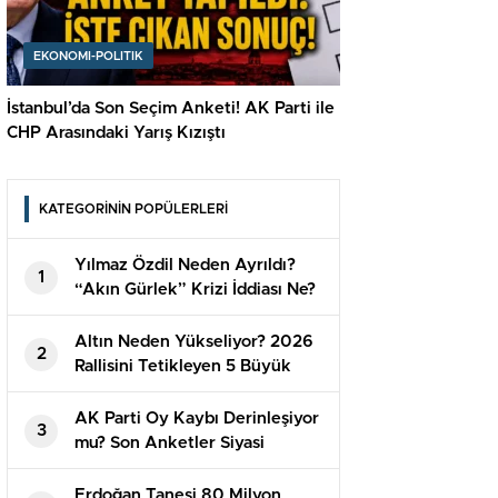
EKONOMI-POLITIK
İstanbul’da Son Seçim Anketi! AK Parti ile
CHP Arasındaki Yarış Kızıştı
KATEGORİNİN POPÜLERLERİ
Yılmaz Özdil Neden Ayrıldı?
1
“Akın Gürlek” Krizi İddiası Ne?
Altın Neden Yükseliyor? 2026
2
Rallisini Tetikleyen 5 Büyük
Sebep
AK Parti Oy Kaybı Derinleşiyor
3
mu? Son Anketler Siyasi
Dengeleri Değiştirdi
Erdoğan Tanesi 80 Milyon