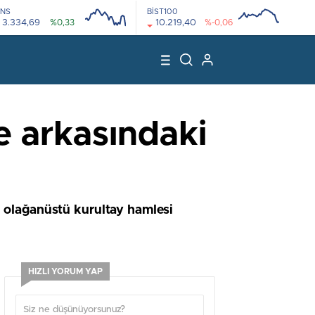
NS
BİST100
3.334,69
%0,33
10.219,40
%-0,06
08:00
12:00
08:00
12:00
e arkasındaki
e olağanüstü kurultay hamlesi
HIZLI YORUM YAP