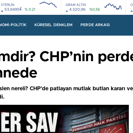
STERLİN
GRAM ALTIN
O
£
53,9495
% 0.21
4.320,96
%0,56
08:00
12:00
08:00
12:00
NOMI-POLITIK
KÜRESEL DENKLEM
PERDE ARKASI
mdir? CHP’nin perd
ahnede
slen nereli? CHP'de patlayan mutlak butlan kararı v
i.