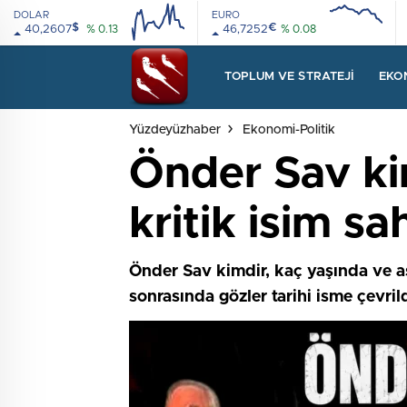
DOLAR
EURO
$
€
40,2607
% 0.13
46,7252
% 0.08
08:00
12:00
08:00
12:00
TOPLUM VE STRATEJI
EKO
Yüzdeyüzhaber
Ekonomi-Politik
Önder Sav ki
kritik isim s
Önder Sav kimdir, kaç yaşında ve a
sonrasında gözler tarihi isme çevrild