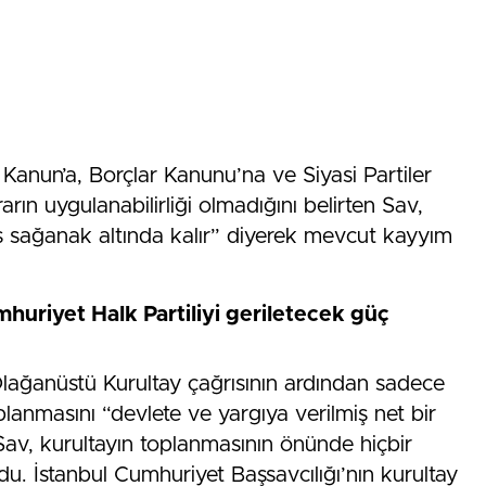
nun’a, Borçlar Kanunu’na ve Siyasi Partiler
rın uygulanabilirliği olmadığını belirten Sav,
es sağanak altında kalır” diyerek mevcut kayyım
uriyet Halk Partiliyi geriletecek güç
Olağanüstü Kurultay çağrısının ardından sadece
lanmasını “devlete ve yargıya verilmiş net bir
v, kurultayın toplanmasının önünde hiçbir
. İstanbul Cumhuriyet Başsavcılığı’nın kurultay