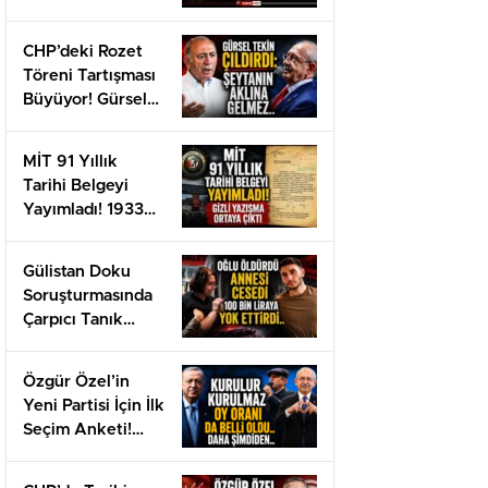
Karapınar Kimdir?
CHP’deki Rozet
Töreni Tartışması
Büyüyor! Gürsel
Tekin Suç
Duyurusunu
MİT 91 Yıllık
Açıkladı
Tarihi Belgeyi
Yayımladı! 1933
Tarihli Gizli Belge
Gün Yüzüne Çıktı
Gülistan Doku
Soruşturmasında
Çarpıcı Tanık
Beyanı!
Özgür Özel’in
Yeni Partisi İçin İlk
Seçim Anketi!
CHP Çöktü!