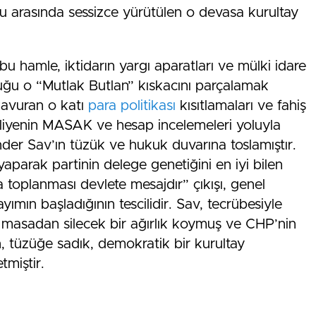
bu arasında sessizce yürütülen o devasa kurultay
bu hamle, iktidarın yargı aparatları ve mülki idare
uğu o “Mutlak Butlan” kıskacını parçalamak
 kavuran o katı
para politikası
kısıtlamaları ve fahiş
adliyenin MASAK ve hesap incelemeleri yoluyla
Önder Sav’ın tüzük ve hukuk duvarına toslamıştır.
 yaparak partinin delege genetiğini en iyi bilen
a toplanması devlete mesajdır” çıkışı, genel
yımın başladığının tescilidir. Sav, tecrübesiyle
 masadan silecek bir ağırlık koymuş ve CHP’nin
 tüzüğe sadık, demokratik bir kurultay
tmiştir.