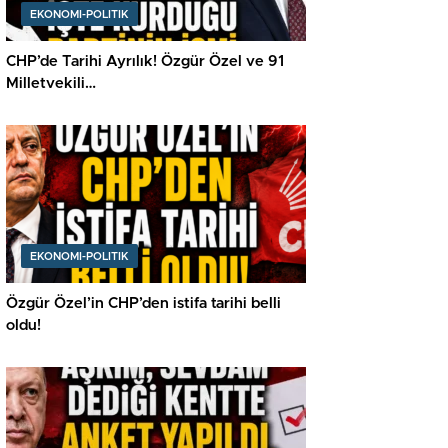
EKONOMI-POLITIK
CHP’de Tarihi Ayrılık! Özgür Özel ve 91
Milletvekili…
EKONOMI-POLITIK
Özgür Özel’in CHP’den istifa tarihi belli
oldu!