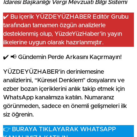
İdaresi Başkanlığı Vergi Mevzuatı Bilgi Sistemi
✔️ Bu içerik YÜZDEYÜZHABER Editör Grubu
tarafından tamamen özgün analizlerle
desteklenmiş olup, YüzdeYüzHaber’in yayın
ilkelerine uygun olarak hazırlanmıştır.
✔️ 📢 Gündemin Perde Arkasını Kaçırmayın!
YÜZDEYÜZHABER’in derinlemesine
analizlerini, “Küresel Denklem” dosyalarını ve
ezber bozan içeriklerini anlık takip etmek için
WhatsApp kanalımıza katılın. Numaranız
görünmeden, sadece en önemli gelişmeleri ilk
siz öğrenin.
👉 BURAYA TIKLAYARAK WHATSAPP