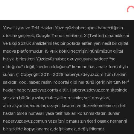
Yüzdeyüzhaber
Ekonomi-Politik
Enerji piyasalarında sıcak saatler!
Dev bankalara Hürmüz resti
Küresel finans devlerinin Hürmüz Boğazı kriz uyarısına
karşı Türkiye, Karadeniz gazı ve Gabar petrolüyle tam
bağımsızlık kalkanını devreye aldı.