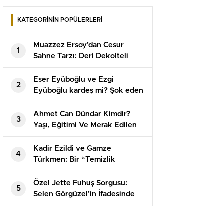
KATEGORİNİN POPÜLERLERİ
Muazzez Ersoy’dan Cesur
1
Sahne Tarzı: Deri Dekolteli
Seçimi Tartışma Yarattı!
Eser Eyüboğlu ve Ezgi
2
Eyüboğlu kardeş mi? Şok eden
aile köken
Ahmet Can Dündar Kimdir?
3
Yaşı, Eğitimi Ve Merak Edilen
Özel Hayatı
Kadir Ezildi ve Gamze
4
Türkmen: Bir “Temizlik
İmparatorluğu”nun Yeni
Adımları!
Özel Jette Fuhuş Sorgusu:
5
Selen Görgüzel’in İfadesinde
Emel Müftüoğlu Detayı