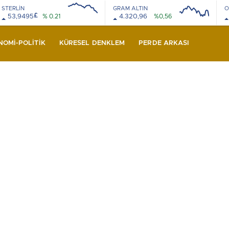
STERLİN
GRAM ALTIN
O
£
53,9495
% 0.21
4.320,96
%0,56
08:00
12:00
08:00
12:00
NOMI-POLITIK
KÜRESEL DENKLEM
PERDE ARKASI