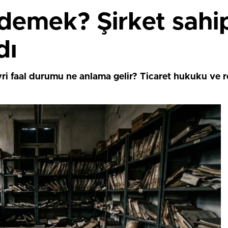
 demek? Şirket sahip
dı
yri faal durumu ne anlama gelir? Ticaret hukuku ve re