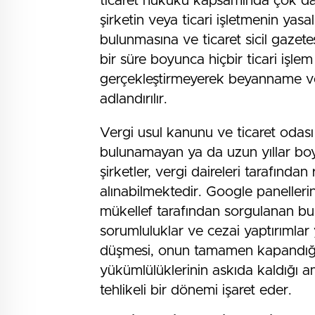
ticaret hukuku kapsamında çok daha
şirketin veya ticari işletmenin yas
bulunmasına ve ticaret sicil gazet
bir süre boyunca hiçbir ticari işl
gerçekleştirmeyerek beyanname ve
adlandırılır.
Vergi usul kanunu ve ticaret odası
bulunamayan ya da uzun yıllar boyu
şirketler, vergi daireleri tarafında
alınabilmektedir. Google paneller
mükellef tarafından sorgulanan bu 
sorumluluklar ve cezai yaptırımlar 
düşmesi, onun tamamen kapandığı
yükümlülüklerinin askıda kaldığı a
tehlikeli bir dönemi işaret eder.