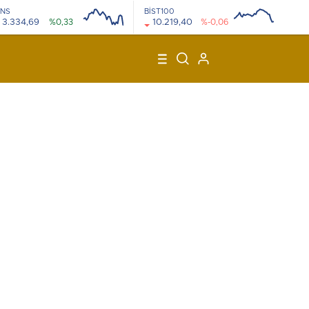
NS
BİST100
3.334,69
%0,33
10.219,40
%-0,06
08:00
12:00
08:00
12:00