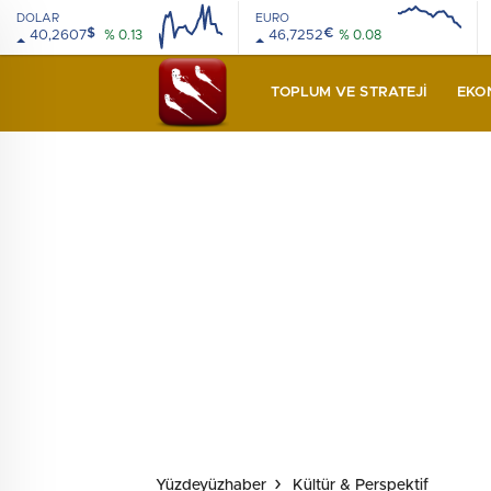
DOLAR
EURO
$
€
40,2607
% 0.13
46,7252
% 0.08
08:00
12:00
08:00
12:00
TOPLUM VE STRATEJI
EKO
Yüzdeyüzhaber
Kültür & Perspektif