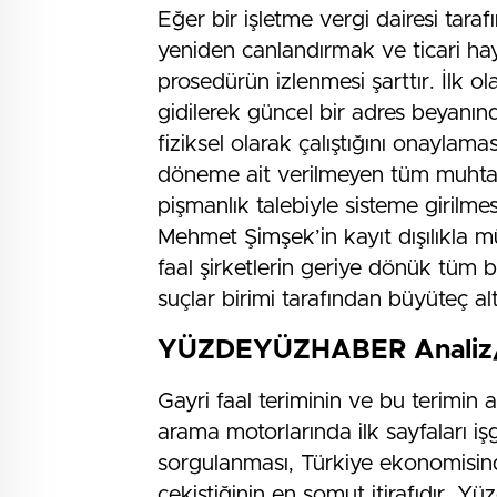
Eğer bir işletme vergi dairesi taraf
yeniden canlandırmak ve ticari hay
prosedürün izlenmesi şarttır. İlk o
gidilerek güncel bir adres beyanı
fiziksel olarak çalıştığını onaylam
döneme ait verilmeyen tüm muhtas
pişmanlık talebiyle sisteme girilme
Mehmet Şimşek’in kayıt dışılıkla 
faal şirketlerin geriye dönük tüm b
suçlar birimi tarafından büyüteç al
YÜZDEYÜZHABER Analiz/
Gayri faal teriminin ve bu terimin
arama motorlarında ilk sayfaları i
sorgulanması, Türkiye ekonomisind
çekiştiğinin en somut itirafıdır. 