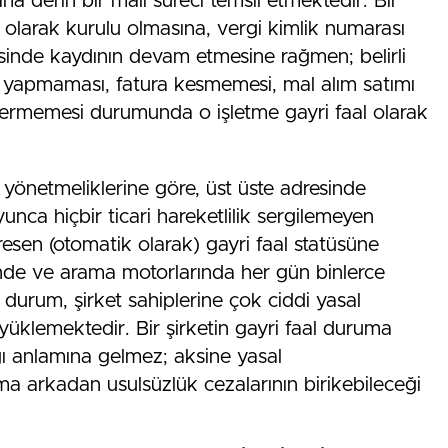
 derin bir mali süreci temsil etmektedir. Bir
al olarak kurulu olmasına, vergi kimlik numarası
esinde kaydının devam etmesine rağmen; belirli
em yapmaması, fatura kesmemesi, mal alım satımı
rmemesi durumunda o işletme gayri faal olarak
 yönetmeliklerine göre, üst üste adresinde
nca hiçbir ticari hareketlilik sergilemeyen
n resen (otomatik olarak) gayri faal statüsüne
inde ve arama motorlarında her gün binlerce
durum, şirket sahiplerine çok ciddi yasal
yüklemektedir. Bir şirketin gayri faal duruma
 anlamına gelmez; aksine yasal
ma arkadan usulsüzlük cezalarının birikebileceği