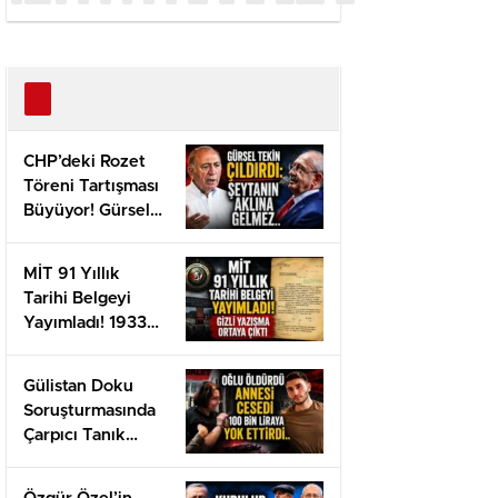
CHP’deki Rozet
Töreni Tartışması
Büyüyor! Gürsel
Tekin Suç
Duyurusunu
MİT 91 Yıllık
Açıkladı
Tarihi Belgeyi
Yayımladı! 1933
Tarihli Gizli Belge
Gün Yüzüne Çıktı
Gülistan Doku
Soruşturmasında
Çarpıcı Tanık
Beyanı!