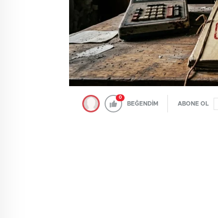
0
BEĞENDİM
ABONE OL