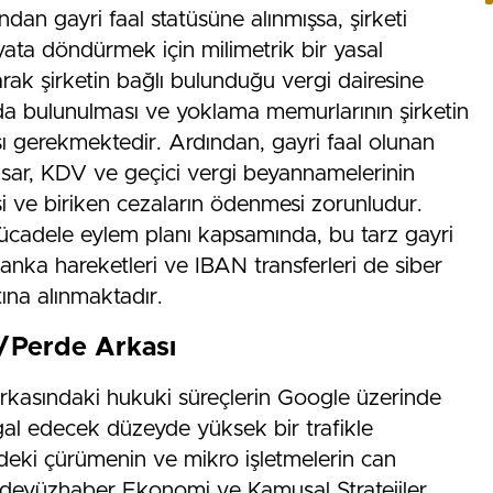
ından gayri faal statüsüne alınmışsa, şirketi
ata döndürmek için milimetrik bir yasal
larak şirketin bağlı bulunduğu vergi dairesine
nda bulunulması ve yoklama memurlarının şirketin
ası gerekmektedir. Ardından, gayri faal olunan
ar, KDV ve geçici vergi beyannamelerinin
si ve biriken cezaların ödenmesi zorunludur.
mücadele eylem planı kapsamında, bu tarz gayri
anka hareketleri ve IBAN transferleri de siber
tına alınmaktadır.
Perde Arkası
 arkasındaki hukuki süreçlerin Google üzerinde
şgal edecek düzeyde yüksek bir trafikle
eki çürümenin ve mikro işletmelerin can
Yüzdeyüzhaber Ekonomi ve Kamusal Stratejiler