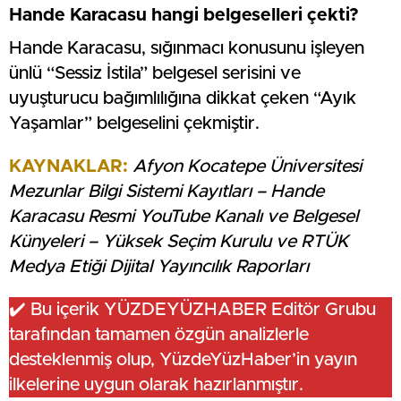
Hande Karacasu hangi belgeselleri çekti?
Hande Karacasu, sığınmacı konusunu işleyen
ünlü “Sessiz İstila” belgesel serisini ve
uyuşturucu bağımlılığına dikkat çeken “Ayık
Yaşamlar” belgeselini çekmiştir.
KAYNAKLAR:
Afyon Kocatepe Üniversitesi
Mezunlar Bilgi Sistemi Kayıtları – Hande
Karacasu Resmi YouTube Kanalı ve Belgesel
Künyeleri – Yüksek Seçim Kurulu ve RTÜK
Medya Etiği Dijital Yayıncılık Raporları
✔️ Bu içerik YÜZDEYÜZHABER Editör Grubu
tarafından tamamen özgün analizlerle
desteklenmiş olup, YüzdeYüzHaber’in yayın
ilkelerine uygun olarak hazırlanmıştır.