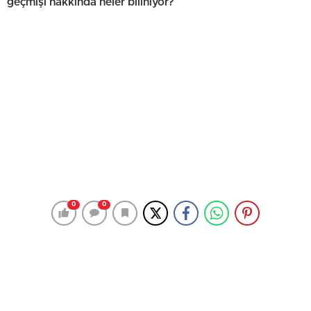
geçmişi hakkında neler biliniyor?
0
0