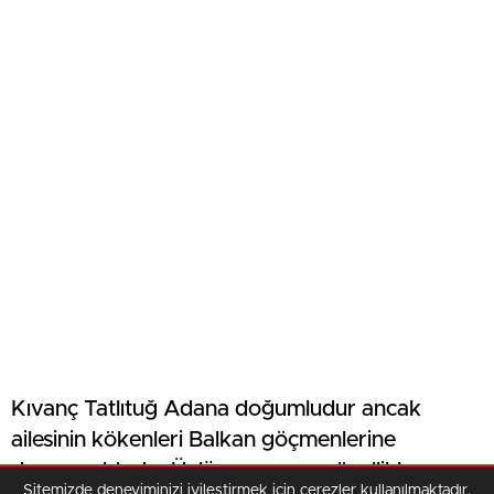
Kıvanç Tatlıtuğ Adana doğumludur ancak
ailesinin kökenleri Balkan göçmenlerine
dayanmaktadır. Ünlü oyuncunun özellikle
Sitemizde deneyiminizi iyileştirmek için çerezler kullanılmaktadır.