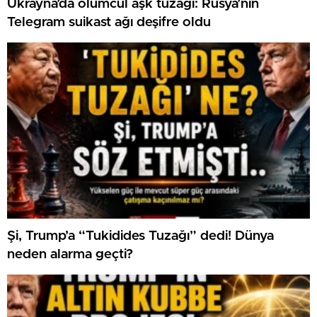
Ukrayna’da ölümcül aşk tuzağı: Rusya’nın
Telegram suikast ağı deşifre oldu
Şi, Trump’a “Tukidides Tuzağı” dedi! Dünya
neden alarma geçti?