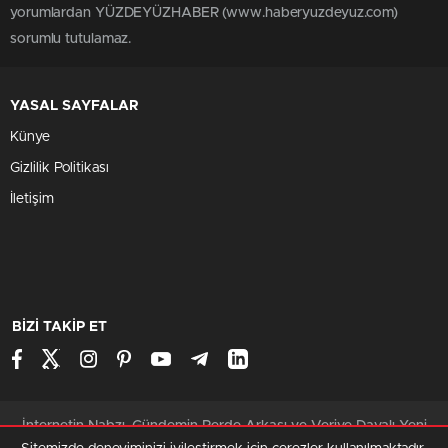
İhsan Eliaçık, İslam dünyasının yaşadığı derin krizi iki temel