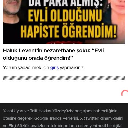
Haluk Levent’in nezarethane şoku: “Evli
olduğunu orada öğrendim!”
Yorum yapabilmek için
giriş
yapmalısınız.
Yüzdeyüzhaber
Toplum ve Strateji
İki İslam Arasındaki Uçurum:
Statüko ile Muhalefetin Tarihsel
Kavgası
İhsan Eliaçık, " Tarihsel bakış açısıyla bir statüko İslam bir