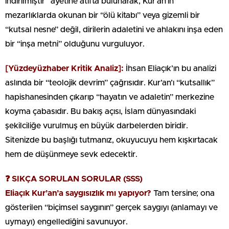
indirilmiştir” ayetine atıfta bulunarak; Kur’an’ın
mezarlıklarda okunan bir “ölü kitabı” veya gizemli bir
“kutsal nesne” değil, dirilerin adaletini ve ahlakını inşa eden
bir “inşa metni” olduğunu vurguluyor.
[Yüzdeyüzhaber Kritik Analiz]:
İhsan Eliaçık’ın bu analizi
aslında bir “teolojik devrim” çağrısıdır. Kur’an’ı “kutsallık”
hapishanesinden çıkarıp “hayatın ve adaletin” merkezine
koyma çabasıdır. Bu bakış açısı, İslam dünyasındaki
şekilciliğe vurulmuş en büyük darbelerden biridir.
Sitenizde bu başlığı tutmanız, okuyucuyu hem kışkırtacak
hem de düşünmeye sevk edecektir.
❓ SIKÇA SORULAN SORULAR (SSS)
Eliaçık Kur’an’a saygısızlık mı yapıyor?
Tam tersine; ona
gösterilen “biçimsel saygının” gerçek saygıyı (anlamayı ve
uymayı) engellediğini savunuyor.