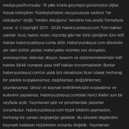
de muhalif İslam var ortada. Biri kendini mülkiyet
geleneklerine kaptırmış diğeri isyan etmeye devam
ediyor" dedi.
0
0