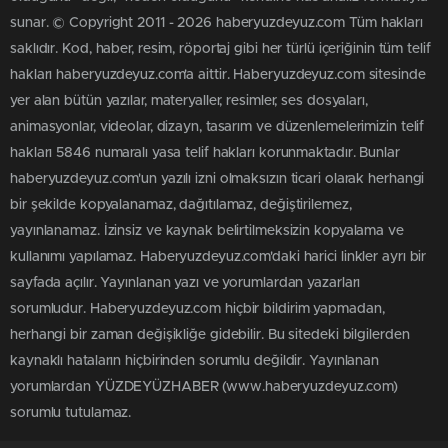
Çalık’ın Silivri’den gönderdiği mektubu Belediye Başkan
Yardımcısı Cihan Şehla izleyicilerle paylaştı.
0
0