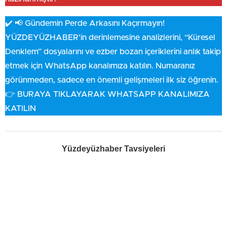
✔️ 📢 Gündemin Perde Arkasını Kaçırmayın!
YÜZDEYÜZHABER’in derinlemesine analizlerini, “Küresel
Denklem” dosyalarını ve ezber bozan içeriklerini anlık takip
etmek için WhatsApp kanalımıza katılın. Numaranız
görünmeden, sadece en önemli gelişmeleri ilk siz öğrenin.
👉 BURAYA TIKLAYARAK WHATSAPP KANALIMIZA
KATILIN
Yüzdeyüzhaber Tavsiyeleri