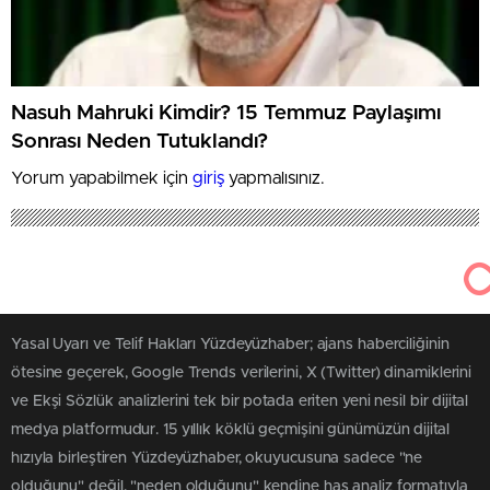
Nasuh Mahruki Kimdir? 15 Temmuz Paylaşımı
Sonrası Neden Tutuklandı?
Yorum yapabilmek için
giriş
yapmalısınız.
Yüzdeyüzhaber
Toplum ve Strateji
9. Beylikdüzü Klasik Müzik
Günleri’ne Muhteşem Final
Beylikdüzü Belediyesi tarafından bu yıl dokuzuncusu
düzenlenen Beylikdüzü Klasik Müzik Günleri, Beylikdüzü
Gençlik Senfoni Orkestrası’nın “Kuşaklar Ötesi”
konseriyle sona erdi. Festivalin kapanışında
Beylikdüzü’nün seçilmiş Belediye Başkanı Mehmet Murat