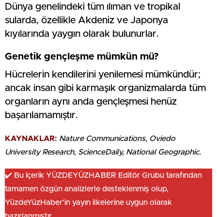
Dünya genelindeki tüm ılıman ve tropikal
sularda, özellikle Akdeniz ve Japonya
kıyılarında yaygın olarak bulunurlar.
Genetik gençleşme mümkün mü?
Hücrelerin kendilerini yenilemesi mümkündür;
ancak insan gibi karmaşık organizmalarda tüm
organların aynı anda gençleşmesi henüz
başarılamamıştır.
KAYNAKLAR:
Nature Communications, Oviedo
University Research, ScienceDaily, National Geographic.
✔️ Bu içerik YÜZDEYÜZHABER Editör Grubu tarafından
tamamen özgün analizlerle desteklenmiş olup,
YüzdeYüzHaber’in yayın ilkelerine uygun olarak
hazırlanmıştır.