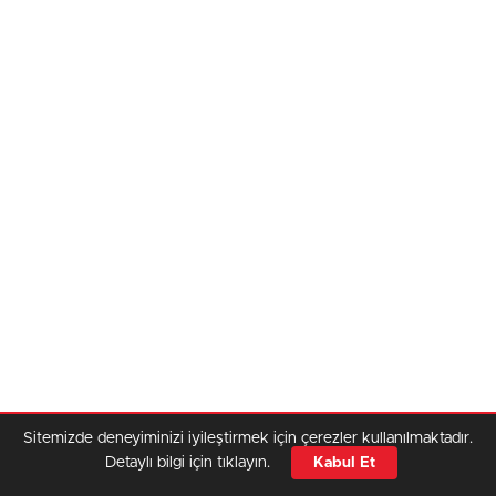
Sitemizde deneyiminizi iyileştirmek için çerezler kullanılmaktadır.
Detaylı bilgi için tıklayın.
Kabul Et
Veri politikasındaki amaçlarla sınırlı ve mevzuata uygun şekilde çerez
konumlandırmaktayız. Detaylar için
veri politikamızı
inceleyebilirsiniz.