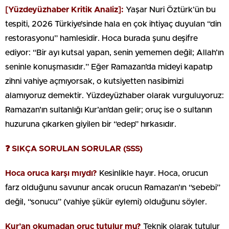
[Yüzdeyüzhaber Kritik Analiz]:
Yaşar Nuri Öztürk’ün bu
tespiti, 2026 Türkiye’sinde hala en çok ihtiyaç duyulan “din
restorasyonu” hamlesidir. Hoca burada şunu deşifre
ediyor: “Bir ayı kutsal yapan, senin yememen değil; Allah’ın
seninle konuşmasıdır.” Eğer Ramazan’da mideyi kapatıp
zihni vahiye açmıyorsak, o kutsiyetten nasibimizi
alamıyoruz demektir. Yüzdeyüzhaber olarak vurguluyoruz:
Ramazan’ın sultanlığı Kur’an’dan gelir; oruç ise o sultanın
huzuruna çıkarken giyilen bir “edep” hırkasıdır.
❓ SIKÇA SORULAN SORULAR (SSS)
Hoca oruca karşı mıydı?
Kesinlikle hayır. Hoca, orucun
farz olduğunu savunur ancak orucun Ramazan’ın “sebebi”
değil, “sonucu” (vahiye şükür eylemi) olduğunu söyler.
Kur’an okumadan oruç tutulur mu?
Teknik olarak tutulur