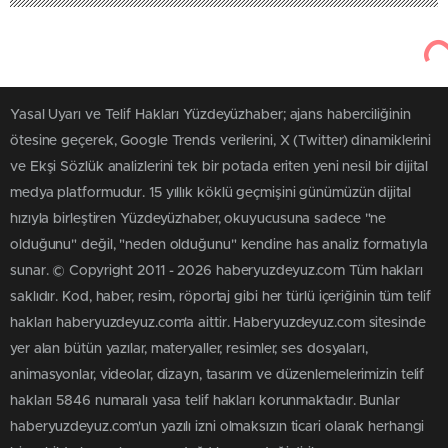
Yüzdeyüzhaber
Toplum ve Strateji
Barış Pehlivan’a Taciz İddiası!
Soruşturma Nasıl Sonuçlandı?
Gazeteci Barış Pehlivan hakkında eski sevgilisinin
şikâyetiyle başlatılan soruşturma takipsizlikle sonuçlandı.
Peki dosyada hangi iddialar yer aldı?