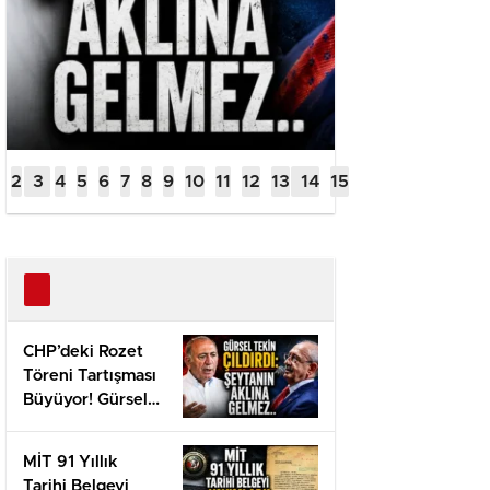
CHP’deki Rozet
Töreni Tartışması
Büyüyor! Gürsel
Tekin Suç
Duyurusunu
MİT 91 Yıllık
Açıkladı
Tarihi Belgeyi