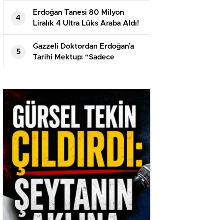
Dengeleri Değiştirdi
Erdoğan Tanesi 80 Milyon
4
Liralık 4 Ultra Lüks Araba Aldı!
Gazzeli Doktordan Erdoğan’a
5
Tarihi Mektup: “Sadece
İzlediniz, Kandırıldık!”