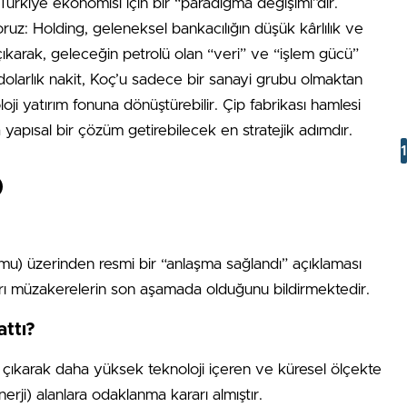
Türkiye ekonomisi için bir “paradigma değişimi”dir.
z: Holding, geleneksel bankacılığın düşük kârlılık ve
karak, geleceğin petrolü olan “veri” ve “işlem gücü”
 dolarlık nakit, Koç’u sadece bir sanayi grubu olmaktan
oji yatırım fonuna dönüştürebilir. Çip fabrikası hamlesi
a yapısal bir çözüm getirebilecek en stratejik adımdır.
)
) üzerinden resmi bir “anlaşma sağlandı” açıklaması
ı müzakerelerin son aşamada olduğunu bildirmektedir.
attı?
 çıkarak daha yüksek teknoloji içeren ve küresel ölçekte
erji) alanlara odaklanma kararı almıştır.