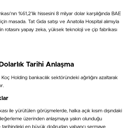
ası’nın %61,2’lik hissesini 8 milyar dolar karşılığında BAE
in masada. Tat Gıda satışı ve Anatolia Hospital alımıyla
gin rotasını yapay zeka, yüksek teknoloji ve çip fabrikası
 Dolarlık Tarihi Anlaşma
 Koç Holding bankacılık sektöründeki ağırlığını azaltarak
r.
klar
kası ile yürütülen görüşmelerde, halka açık kısım dışındaki
bir değerleme üzerinden anlaşmaya yakın olunduğu
kiye tarihindeki en büyük doğrudan yabancı sermaye