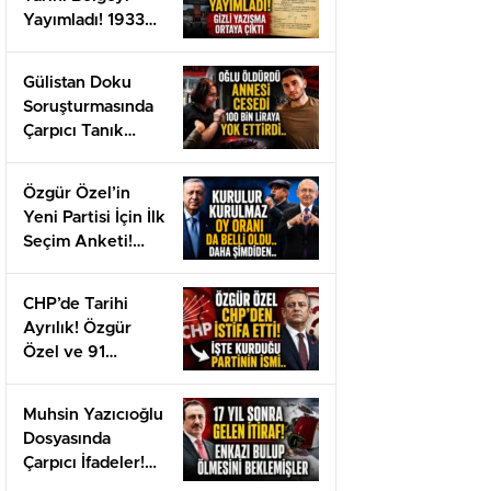
Yayımladı! 1933
Tarihli Gizli Belge
Gün Yüzüne Çıktı
Gülistan Doku
Soruşturmasında
Çarpıcı Tanık
Beyanı!
Özgür Özel’in
Yeni Partisi İçin İlk
Seçim Anketi!
CHP Çöktü!
CHP’de Tarihi
Ayrılık! Özgür
Özel ve 91
Milletvekili…
Muhsin Yazıcıoğlu
Dosyasında
Çarpıcı İfadeler!
Ölmesini