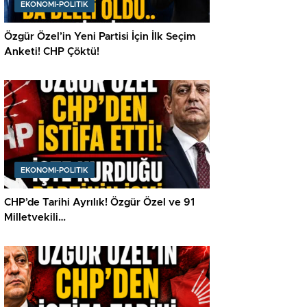
EKONOMI-POLITIK
Özgür Özel’in Yeni Partisi İçin İlk Seçim
Anketi! CHP Çöktü!
EKONOMI-POLITIK
CHP’de Tarihi Ayrılık! Özgür Özel ve 91
Milletvekili…