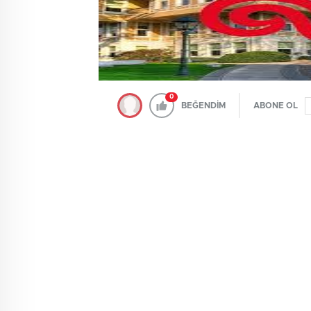
0
BEĞENDİM
ABONE OL