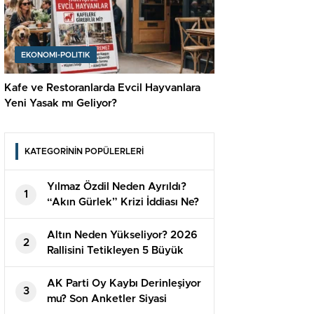
EKONOMI-POLITIK
Kafe ve Restoranlarda Evcil Hayvanlara
Yeni Yasak mı Geliyor?
KATEGORİNİN POPÜLERLERİ
Yılmaz Özdil Neden Ayrıldı?
1
“Akın Gürlek” Krizi İddiası Ne?
Altın Neden Yükseliyor? 2026
2
Rallisini Tetikleyen 5 Büyük
Sebep
AK Parti Oy Kaybı Derinleşiyor
3
mu? Son Anketler Siyasi