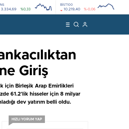
NS
BİST100
3.334,69
%0,33
10.219,40
%-0,06
08:00
12:00
08:00
12:00
nkacılıktan
ne Giriş
 için Birleşik Arap Emirlikleri
e 61.2'lik hisseler için 8 milyar
ladığı dev yatırım belli oldu.
HIZLI YORUM YAP