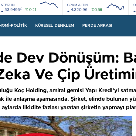
STERLİN
GRAM ALTIN
O
£
53,9495
% 0.21
4.320,96
%0,56
08:00
12:00
08:00
12:00
NOMI-POLITIK
KÜRESEL DENKLEM
PERDE ARKASI
de Dev Dönüşüm: Ba
Zeka Ve Çip Üretimi
luğu Koç Holding, amiral gemisi Yapı Kredi'yi satmak
 ile anlaşma aşamasında. Şirket, elinde bulunan yüzd
 aylarda likidite fazlası yaratan şirketin yapmayı plan