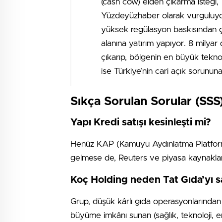
(cash cow) elden çıkarma isteği, 
Yüzdeyüzhaber olarak vurguluyoru
yüksek regülasyon baskısından çı
alanına yatırım yapıyor. 8 milyar
çıkarıp, bölgenin en büyük teknol
ise Türkiye’nin cari açık sorunun
Sıkça Sorulan Sorular (SSS
Yapı Kredi satışı kesinleşti mi?
Henüz KAP (Kamuyu Aydınlatma Platformu
gelmese de, Reuters ve piyasa kaynaklar
Koç Holding neden Tat Gıda’yı s
Grup, düşük kârlı gıda operasyonlarından
büyüme imkânı sunan (sağlık, teknoloji, en