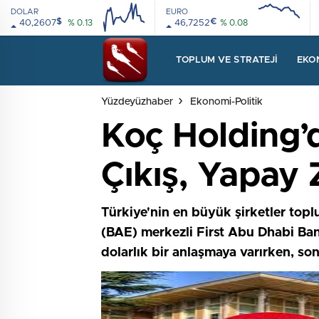
DOLAR
EURO
$
€
40,2607
% 0.13
46,7252
% 0.08
08:00
12:00
08:00
12:00
TOPLUM VE STRATEJI
EKO
Yüzdeyüzhaber
Ekonomi-Politik
Koç Holding’
Çıkış, Yapay 
Türkiye'nin en büyük şirketler toplu
(BAE) merkezli First Abu Dhabi Bank
dolarlık bir anlaşmaya varırken, son