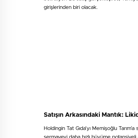
girişlerinden biri olacak.
Satışın Arkasındaki Mantık: Likid
Holdingin Tat Gıda’yı Memişoğlu Tarım’a sa
sermayeyi daha hızlı büyüme potansiyeli o