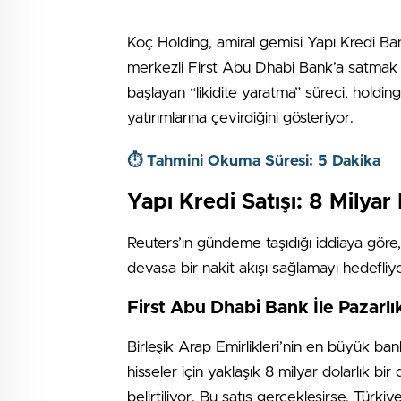
Koç Holding, amiral gemisi Yapı Kredi Bank
merkezli First Abu Dhabi Bank’a satmak iç
başlayan “likidite yaratma” süreci, holdin
yatırımlarına çevirdiğini gösteriyor.
⏱️ Tahmini Okuma Süresi: 5 Dakika
Yapı Kredi Satışı: 8 Milyar
Reuters’ın gündeme taşıdığı iddiaya göre,
devasa bir nakit akışı sağlamayı hedefliyo
First Abu Dhabi Bank İle Pazarlı
Birleşik Arap Emirlikleri’nin en büyük ban
hisseler için yaklaşık 8 milyar dolarlık 
belirtiliyor. Bu satış gerçekleşirse, Tür