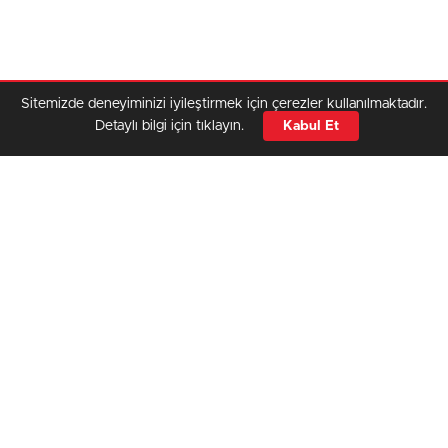
Sitemizde deneyiminizi iyileştirmek için çerezler kullanılmaktadır.
Detaylı bilgi için tıklayın.
Kabul Et
Dünya genelinde artan gıda fiyatları sadece lojistik bir
sorun mu, yoksa 150 yıllık bir tekelin modern bir kuşatması
mı? Bugün tabağınıza koyduğunuz yemeğin fiyatı tarlada
değil, Chicago ve Londra’daki borsa koridorlarında,
devasa algoritmalarla belirleniyor.
“Dört Atlı” (ABCD) Grubu: Küresel
Midenin Efendileri
Dünya tarım ürünleri ticaretinin %70 ila %90’ını elinde tutan
dört dev şirket, “ABCD” grubu olarak adlandırılır. Bu