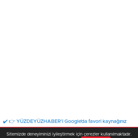
✔️ 👉 YÜZDEYÜZHABER’i Google’da favori kaynağınız
olarak ekleyin.
TIKLAMANIZ
yeterli!
Sitemizde deneyiminizi iyileştirmek için çerezler kullanılmaktadır.