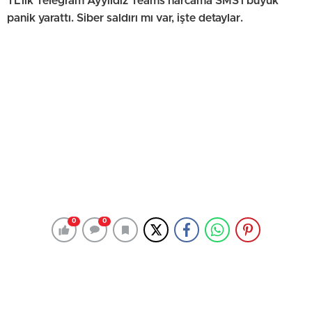
TL'lik Telegram Ayyıldız Teams harcama SMS'i büyük
panik yarattı. Siber saldırı mı var, işte detaylar.
0
0