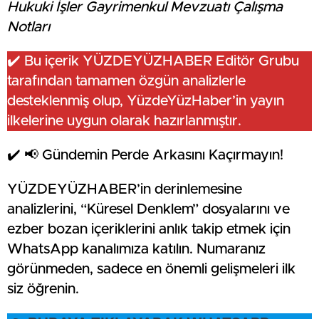
Hukuki İşler Gayrimenkul Mevzuatı Çalışma
Notları
✔️ Bu içerik YÜZDEYÜZHABER Editör Grubu
tarafından tamamen özgün analizlerle
desteklenmiş olup, YüzdeYüzHaber’in yayın
ilkelerine uygun olarak hazırlanmıştır.
✔️ 📢 Gündemin Perde Arkasını Kaçırmayın!
YÜZDEYÜZHABER’in derinlemesine
analizlerini, “Küresel Denklem” dosyalarını ve
ezber bozan içeriklerini anlık takip etmek için
WhatsApp kanalımıza katılın. Numaranız
görünmeden, sadece en önemli gelişmeleri ilk
siz öğrenin.