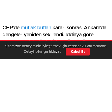
CHP’de
mutlak butlan
kararı sonrası Ankara’da
dengeler yeniden şekillendi. İddiaya göre
koruma protokolü değişti ve Özgür Özel’e
Sitemizde deneyiminizi iyileştirmek için çerezler kullanılmaktadır.
tahsis edilen ekip geri çekildi. Buna karşılık
Detaylı bilgi için tıklayın.
Kabul Et
Kemal Kılıçdaroğlu’na geniş kapsamlı bir
koruma ekibi verildiği öne sürülüyor. Karar,
parti içindeki kriz tartışmalarını daha da
büyüttü.
Mahkeme kararı sonrası koruma
düzeni değişti
Ankara Bölge Adliye Mahkemesi tarafından
verilen mutlak butlan kararının ardından devlet