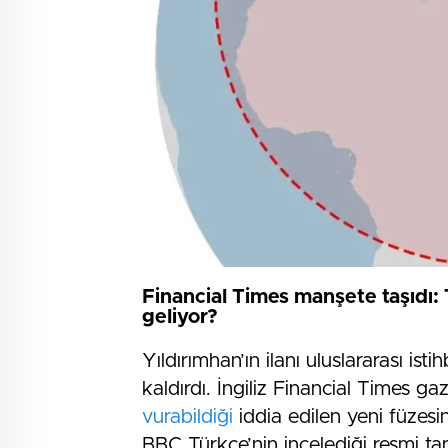
Financial Times manşete taşıdı
geliyor?
Yıldırımhan’ın ilanı uluslararası is
kaldırdı. İngiliz Financial Times g
vurabildiği
iddia edilen yeni füzesi
BBC Türkçe’nin incelediği resmi tan