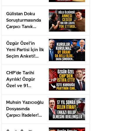
Tarihli Gizli Belge
Gün Yüzüne Çıktı
Gülistan Doku
Soruşturmasında
Çarpıcı Tanık
Beyanı!
Özgür Özel’in
Yeni Partisi İçin İlk
Seçim Anketi!
CHP Çöktü!
CHP’de Tarihi
Ayrılık! Özgür
Özel ve 91
Milletvekili…
Muhsin Yazıcıoğlu
Dosyasında
Çarpıcı İfadeler!
Ölmesini
beklemişler