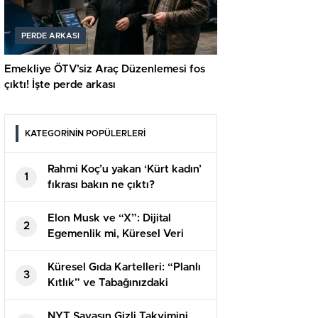
PERDE ARKASI
Emekliye ÖTV’siz Araç Düzenlemesi fos
çıktı! İşte perde arkası
KATEGORİNİN POPÜLERLERİ
Rahmi Koç’u yakan ‘Kürt kadın’
1
fıkrası bakın ne çıktı?
Elon Musk ve “X”: Dijital
2
Egemenlik mi, Küresel Veri
Casusluğu mu?
Küresel Gıda Kartelleri: “Planlı
3
Kıtlık” ve Tabağınızdaki
Görünmeyen El
NYT Savaşın Gizli Takvimini