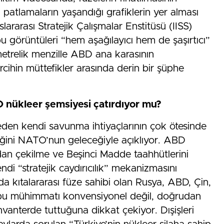
atlamaların yaşandığı grafiklerin yer alması
slararası Stratejik Çalışmalar Enstitüsü (IISS)
u görüntüleri “hem aşağılayıcı hem de şaşırtıcı”
metrelik menzille ABD ana karasının
cihin müttefikler arasında derin bir şüphe
O nükleer şemsiyesi çatırdıyor mu?
den kendi savunma ihtiyaçlarının çok ötesinde
iştiğini NATO’nun geleceğiyle açıklıyor. ABD
an çekilme ve Beşinci Madde taahhütlerini
di “stratejik caydırıcılık” mekanizmasını
 kıtalararası füze sahibi olan Rusya, ABD, Çin,
in bu mühimmatı konvensiyonel değil, doğrudan
vanterde tuttuğuna dikkat çekiyor. Dışişleri