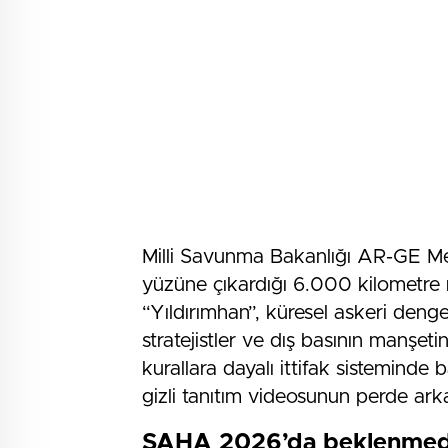
Milli Savunma Bakanlığı AR-GE Me
yüzüne çıkardığı 6.000 kilometre me
“Yıldırımhan”, küresel askeri denge
stratejistler ve dış basının manşet
kurallara dayalı ittifak sisteminde
gizli tanıtım videosunun perde arka
SAHA 2026’da beklenmedik 