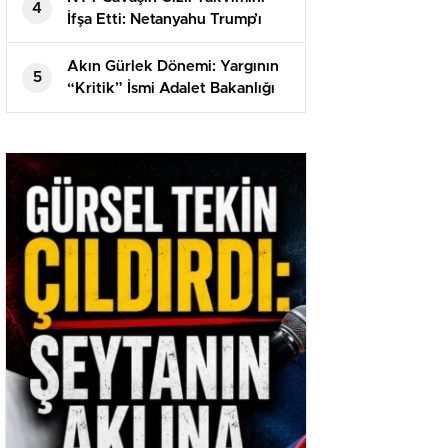
4
İfşa Etti: Netanyahu Trump’ı
Nasıl İkna Etti?
Akın Gürlek Dönemi: Yargının
5
“Kritik” İsmi Adalet Bakanlığı
Koltuğunda – Perde Arkası