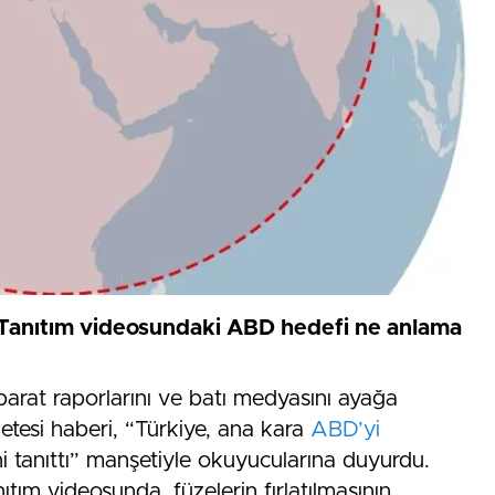
: Tanıtım videosundaki ABD hedefi ne anlama
tihbarat raporlarını ve batı medyasını ayağa
azetesi haberi, “Türkiye, ana kara
ABD’yi
ni tanıttı” manşetiyle okuyucularına duyurdu.
ıtım videosunda, füzelerin fırlatılmasının