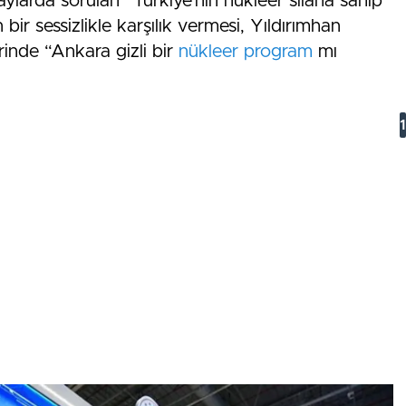
ylarda sorulan “Türkiye’nin nükleer silaha sahip
bir sessizlikle karşılık vermesi, Yıldırımhan
erinde “Ankara gizli bir
nükleer program
mı