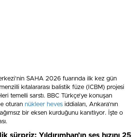
rkezi’nin SAHA 2026 fuarında ilk kez gün
nzilli kıtalararası balistik füze (ICBM) projesi
leri temelli sarstı. BBC Türkçe’ye konuşan
ine oturan
nükleer heves
iddiaları, Ankara’nın
 bağımsız bir eksen kurduğunu kanıtlıyor. İşte o
sı.
sürpriz: Yıldırımhan’ın ses hızını 25