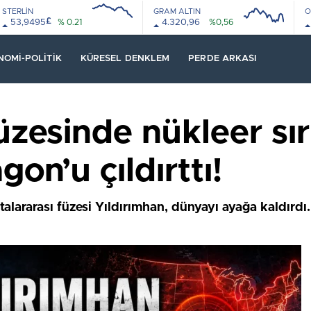
STERLİN
GRAM ALTIN
O
£
53,9495
% 0.21
4.320,96
%0,56
08:00
12:00
08:00
12:00
NOMI-POLITIK
KÜRESEL DENKLEM
PERDE ARKASI
üzesinde nükleer sı
gon’u çıldırttı!
talararası füzesi Yıldırımhan, dünyayı ayağa kaldırdı