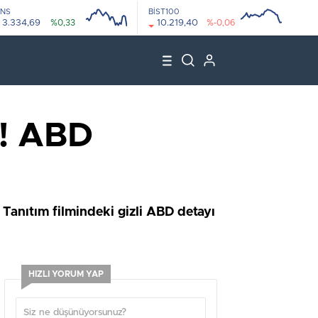
NS
BİST100
3.334,69
%0,33
10.219,40
%-0,06
08:00
12:00
08:00
12:00
r! ABD
. Tanıtım filmindeki gizli ABD detayı
HIZLI YORUM YAP