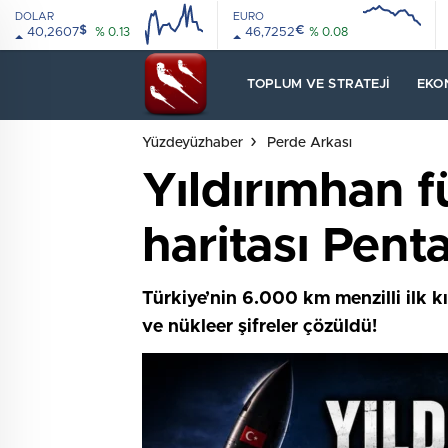
DOLAR
EURO
$
€
40,2607
% 0.13
46,7252
% 0.08
08:00
12:00
08:00
12:00
TOPLUM VE STRATEJI
EKO
Yüzdeyüzhaber
Perde Arkası
Yıldırımhan f
haritası Penta
Türkiye’nin 6.000 km menzilli ilk kı
ve nükleer şifreler çözüldü!