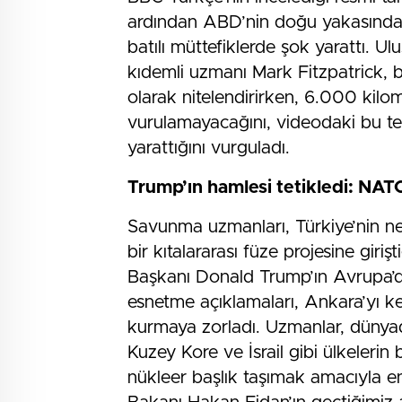
ardından ABD’nin doğu yakasında p
batılı müttefiklerde şok yarattı. Ulu
kıdemli uzmanı Mark Fitzpatrick, b
olarak nitelendirirken, 6.000 kilo
vurulamayacağını, videodaki bu ter
yarattığını vurguladı.
Trump’ın hamlesi tetikledi: NAT
Savunma uzmanları, Türkiye’nin ne
bir kıtalararası füze projesine gir
Başkanı Donald Trump’ın Avrupa’d
esnetme açıklamaları, Ankara’yı ken
kurmaya zorladı. Uzmanlar, dünyada
Kuzey Kore ve İsrail gibi ülkeler
nükleer başlık taşımak amacıyla en