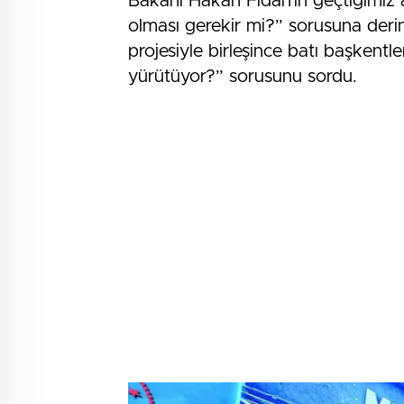
Bakanı Hakan Fidan’ın geçtiğimiz a
olması gerekir mi?” sorusuna derin 
projesiyle birleşince batı başkentl
yürütüyor?” sorusunu sordu.