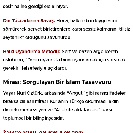
sesi” haline geldiği ele alınıyor.
Din Tüccarlarına Savaş:
Hoca, halkın dini duygularını
sömürerek servet biriktirenlere karşı sessiz kalmanın “dilsiz
şeytanlık” olduğunu savunurdu.
Halkı Uyandırma Metodu:
Sert ve bazen argo içeren
üslubunu, “Derin uykudaki birini uyandırmak için sarsmak
gerekir” felsefesiyle açıklardı.
Mirası: Sorgulayan Bir İslam Tasavvuru
Yaşar Nuri Öztürk, arkasında “Angut” gibi sarsıcı ifadeler
bıraksa da asıl mirası; Kur’an’ın Türkçe okunması, aklın
dindeki merkezi yeri ve “Allah ile aldatanlara” karşı
toplumsal bir bilinç inşasıdır.
❓ SIKÇA SORULAN SORULAR (SSS)