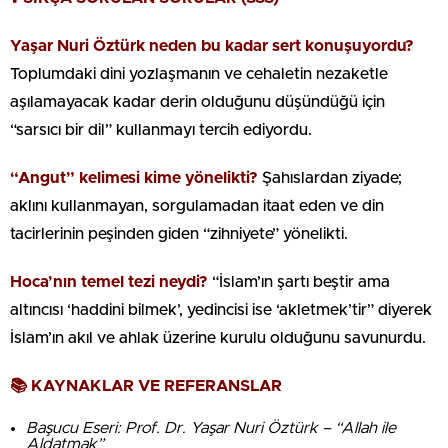
Yaşar Nuri Öztürk neden bu kadar sert konuşuyordu?
Toplumdaki dini yozlaşmanın ve cehaletin nezaketle
aşılamayacak kadar derin olduğunu düşündüğü için
“sarsıcı bir dil” kullanmayı tercih ediyordu.
“Angut” kelimesi kime yönelikti?
Şahıslardan ziyade;
aklını kullanmayan, sorgulamadan itaat eden ve din
tacirlerinin peşinden giden “zihniyete” yönelikti.
Hoca’nın temel tezi neydi?
“İslam’ın şartı beştir ama
altıncısı ‘haddini bilmek’, yedincisi ise ‘akletmek’tir” diyerek
İslam’ın akıl ve ahlak üzerine kurulu olduğunu savunurdu.
📚 KAYNAKLAR VE REFERANSLAR
Başucu Eseri: Prof. Dr. Yaşar Nuri Öztürk – “Allah ile
Aldatmak”